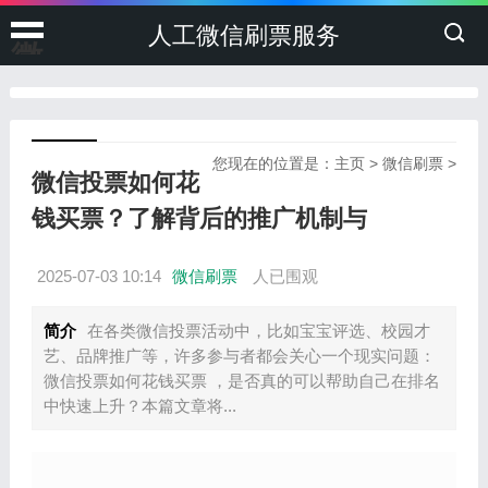
人工微信刷票服务
微
信
投
您现在的位置是：
主页
>
微信刷票
>
微信投票如何花
票
钱买票？了解背后的推广机制与
刷
2025-07-03 10:14
微信刷票
人已围观
票
简介
在各类微信投票活动中，比如宝宝评选、校园才
艺、品牌推广等，许多参与者都会关心一个现实问题：
微信投票如何花钱买票 ，是否真的可以帮助自己在排名
中快速上升？本篇文章将...