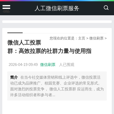
人工微信刷票服务
微
信
投
您现在的位置是：
主页
>
微信刷票
>
微信人工投票
票
群：高效拉票的社群力量与使用指
刷
2026-04-19 09:49
微信刷票
人已围观
票
简介
在当今社交媒体营销和线上评选中，微信投票活
动已成为品牌推广、校园竞赛、企业评选的常见形式。
面对激烈的投票竞争， 微信人工投票群 应运而生，成为
许多活动组织者和参与者...