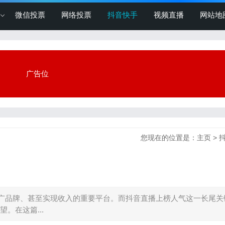
微信投票
网络投票
抖音快手
视频直播
网站地
广告位
您现在的位置是：
主页
>
广品牌、甚至实现收入的重要平台。而抖音直播上榜人气这一长尾关
。在这篇...