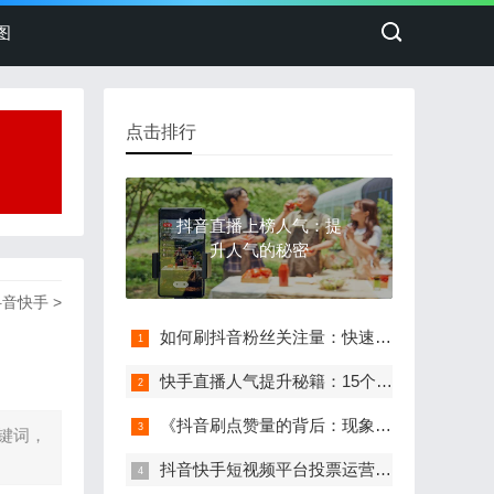
图
点击排行
抖音直播上榜人气：提
升人气的秘密
抖音快手
>
如何刷抖音粉丝关注量：快速提升粉丝的
快手直播人气提升秘籍：15个实用技巧让
《抖音刷点赞量的背后：现象、风险与健
键词，
抖音快手短视频平台投票运营策略：从内