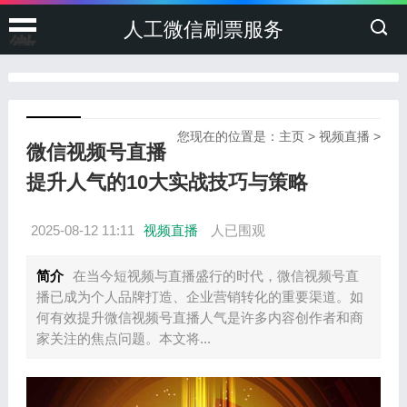
人工微信刷票服务
微
信
投
您现在的位置是：
主页
>
视频直播
>
微信视频号直播
票
提升人气的10大实战技巧与策略
刷
2025-08-12 11:11
视频直播
人已围观
票
简介
在当今短视频与直播盛行的时代，微信视频号直
播已成为个人品牌打造、企业营销转化的重要渠道。如
何有效提升微信视频号直播人气是许多内容创作者和商
家关注的焦点问题。本文将...